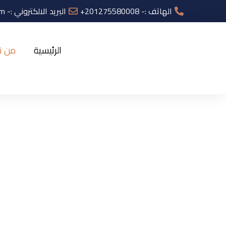
الهاتف :- 201275580008+
البريد الالكتروني :- Info@swiftlinetravel.com
الرئيسية
من ن