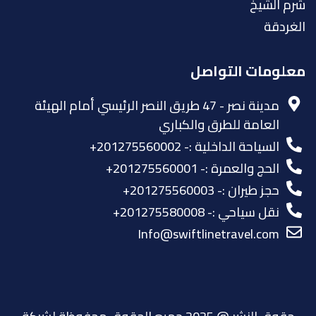
شرم الشيخ
الغردقة
معلومات التواصل
مدينة نصر - 47 طريق النصر الرئيسي أمام الهيئة
العامة للطرق والكباري
السياحة الداخلية :- 201275560002+
الحج والعمرة :- 201275560001+
حجز طيران :- 201275560003+
نقل سياحي :- 201275580008+
Info@swiftlinetravel.com