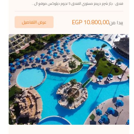
فندق : جاز شرم دريمز مستوي الفندق:5 نجوم ديلوكس موقع ال...
EGP
10.800,00
يبدا من
عرض التفاصيل