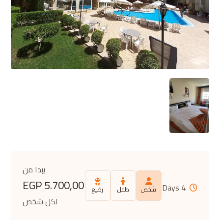
يبدا من
EGP
5.700,00
4 Days
شخص
طفل
رضيع
لكل شخص