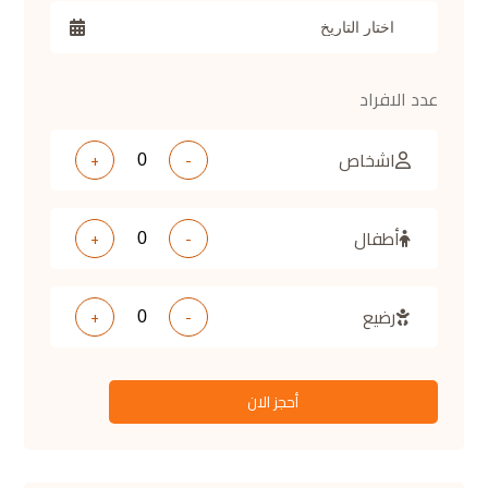
عدد الافراد
اشخاص
+
-
أطفال
+
-
رضيع
+
-
أحجز الان