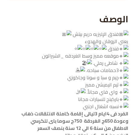
الوصف
فندق الإليزيه دريم بيتش
يعني الروقان والهدوء
فندق
موقعه مميز وسط الغردقه _الشيراتون
شاطئ رملي.
3حمامات سباحه.
چيم و سبا و سونا وجاكوزي
تيم انيميشن مميز
واي فاي مجاناً.
باركينج للسيارات مجانا
نسبه ️اشغال اجنبي
الفرد فى 4ايام 3ليالى إقامة كاملة الانتقالات ذهاب
وعودة 650ج الغردقة 750ج سوما باى للكرسي
الاطفال من سنة 6 الي 12 سنة بنصف السعر