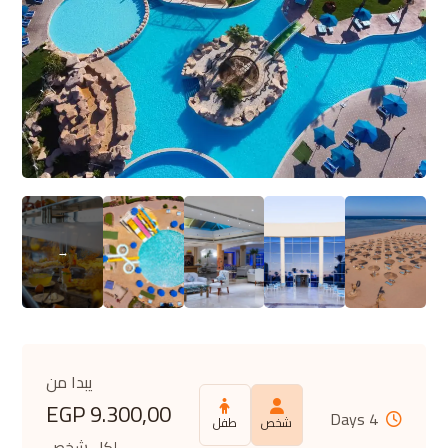
يبدا من
EGP
9.300,00
4 Days
شخص
طفل
لكل شخص