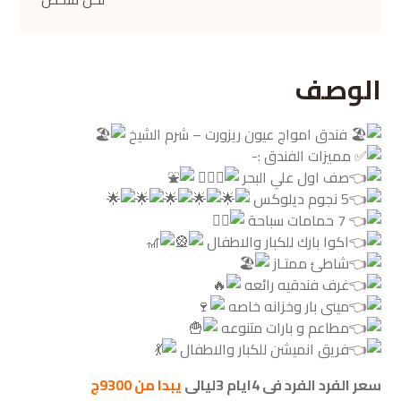
الوصف
فندق امواج عيون ريزورت – شرم الشيخ
مميزات الفندق :-
صف اول علي البحر
5 نجوم ديلوكس
7 حمامات سباحة
اكوا بارك للكبار والاطفال
شاطئ ممتـاز
غرف فندقيه رائعه
مينى بار وخزانه خاصه
مطاعم و بارات متنوعه
فريق انميشن للكبار والاطفال
سعر الفرد الفرد فى 4ايام 3ليالى
يبدا من 9300ج