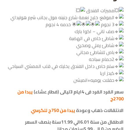
مميزات الفندق
الموقع: خليج نعمة شارع جنينه مول بجانب شرم هوليداي
3 نجوم
خدمه 4 نجوم
صف تاني – اكوا بارك
شاطئ خاص في الهضبة
شاطئ رملي وصخري
باص للشاطئ مجاني
2حمام سباحه
سلم خاص داخل الفندق يخليك في قلب الممشي السياحي
كيدز اريا
حفلات يوميه+انميشن
سعر الفرد الفرد فى 4ايام 3ليالى (فطار.عشاء)
يبدا من
2700ج
الانتقالات ذهاب وعودة
يبدا من 750ج للكرسي
الاطفال من سنة 6.01الي 11.99سنة بنصف السعر
الرضع من 0 الي 5.99سنوات مجانا