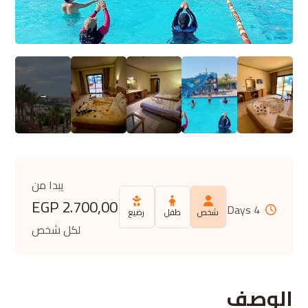
يبدا من
EGP
2.700,00
4 Days
شخص
طفل
رضيع
لكل شخص
الوصف