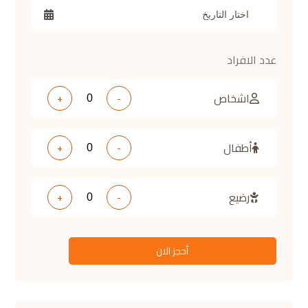
عدد الافراد
اشخاص
+
-
أطفال
+
-
رضيع
+
-
أحجز الان