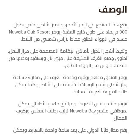
الوصف
يقع هذا المنتجع في البحر الأحمر، ويتميز بشاطئ خاص بطول
900 م يمتد على طول خليج العقبة. يوفر Nuweiba Club Resort
مسبح في الهواء الطلق محاط بتراس شمسي من البلاط.
وتحيط أشجار النخيل بأماكن الإقامة المصممة على طراز البنغل.
تحتوي جميع الغرف المكيفة على ميني بار، ويستفيد بعضها من
منطقة جلوس في الهواء الطلق.
يوفر الفندق مطعم بوفيه وخدمة الغرف على مدار 24 ساعة
وبار شاطئ يقدم الوجبات الخفيفة على الشاطئ. كما يمكن
طلب القهوة العربية المحلية.
تتوفر ملاعب تنس للضيوف ومرافق ملعب للأطفال. يمكن
لموظفي منتجع Nuweiba Bay ترتيب رحلات الغطس وركوب
الجمال.
يقع مطار طابا الدولي على بعد ساعة واحدة بالسيارة. ويمكن