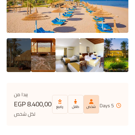
يبدا من
EGP
8.400,00
5 Days
شخص
طفل
رضيع
لكل شخص